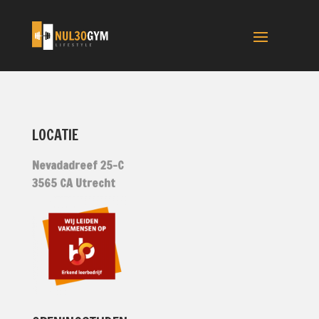
LOCATIE
Nevadadreef 25-C
3565 CA Utrecht