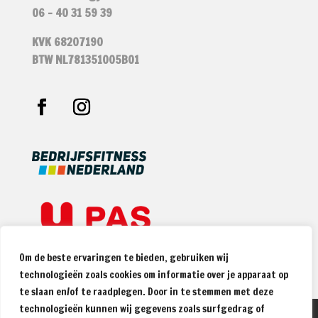
06 – 40 31 59 39
KVK 68207190
BTW NL781351005B01
Om de beste ervaringen te bieden, gebruiken wij
technologieën zoals cookies om informatie over je apparaat op
te slaan en/of te raadplegen. Door in te stemmen met deze
technologieën kunnen wij gegevens zoals surfgedrag of
Copyright © 2023 – NUL30 GYM |
Algemene