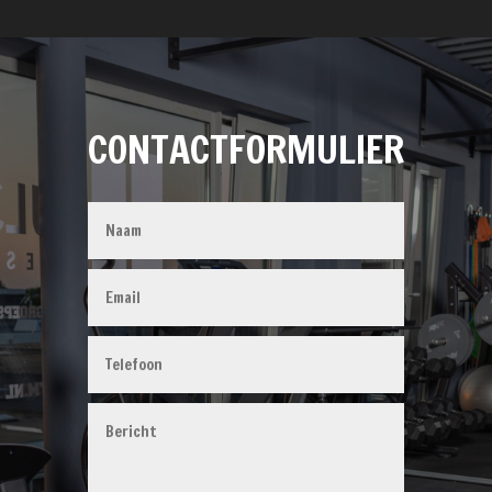
CONTACTFORMULIER