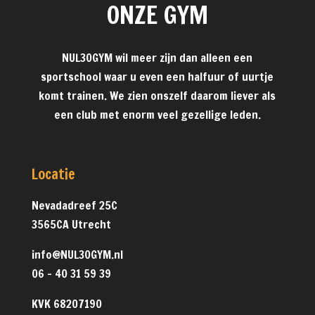
ONZE GYM
NUL30GYM wil meer zijn dan alleen een
sportschool waar u even een halfuur of uurtje
komt trainen. We zien onszelf daarom liever als
een club met enorm veel gezellige leden.
Locatie
Nevadadreef 25C
3565CA Utrecht
info@NUL30GYM.nl
06 – 40 31 59 39
KVK 68207190