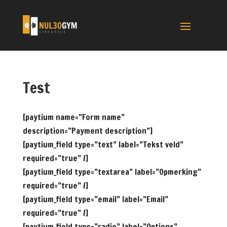
Test
[paytium name=”Form name”
description=”Payment description”]
[paytium_field type=”text” label=”Tekst veld”
required=”true” /]
[paytium_field type=”textarea” label=”Opmerking”
required=”true” /]
[paytium_field type=”email” label=”Email”
required=”true” /]
[paytium_field type=”radio” label=”Options”