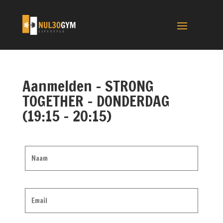
Aanmelden – STRONG
TOGETHER – DONDERDAG
(19:15 – 20:15)